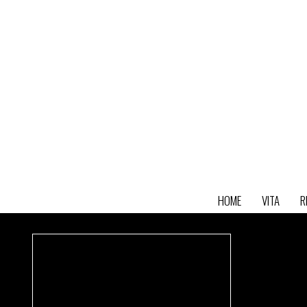
HOME
VITA
R
Beginn S
Ich wüns
Spielzei
immer n