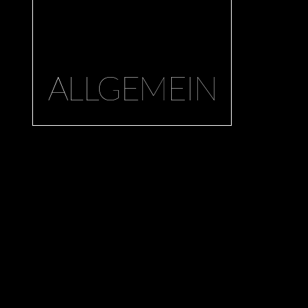
Terminän
ALLGEMEIN
Wegen de
Regelung
Zeit, mus
Liederab
19/20