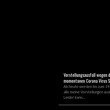
derungen bis Januar 2021!
Der Barbier von Sevilla an d
r momentan gültigen
Wuppertal
en in dieser schwierigen
Als Eratz für eine Opernprod
sten einige Termine,…
die wegen der aktuellen
Hygienemaßnahmen nicht
stattfinden…
Vorstellungsausfall wegen 
momentanen Corona Virus S
Ab heute werden bis zum 19
alle meine Vorstellungen ausf
Leider kann…
end zum Ende der Spielzeit