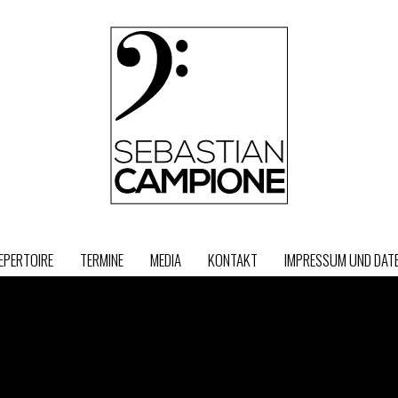
EPERTOIRE
TERMINE
MEDIA
KONTAKT
IMPRESSUM UND DA
pielzeit 2021/22
che Ihnen eine schöne neue
t! Da die Wuppertaler Bühnen
och…