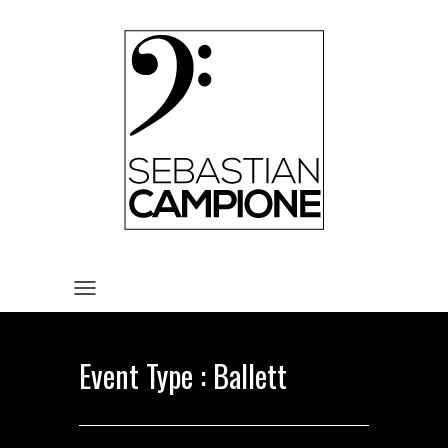
HOME
VITA
REPERTOIRE
TERMINE
MEDIA
KONTAKT
IMPRESSUM UND
TOGGLE NAVIGATION
DATENSCHUTZERKLÄRUNG
Event Type : Ballett