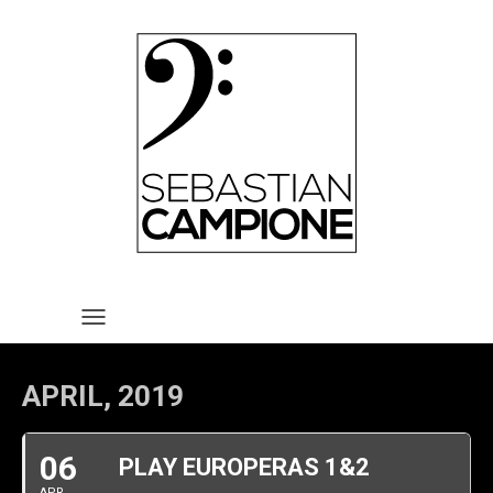
HOME
VITA
REPERTOIRE
TERMINE
MEDIA
KONTAKT
IMPRESSUM UND
TOGGLE NAVIGATION
DATENSCHUTZERKLÄRUNG
APRIL, 2019
06
PLAY EUROPERAS 1&2
APR