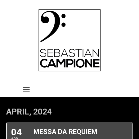
HOME
VITA
REPERTOIRE
TERMINE
MEDIA
KONTAKT
IMPRESSUM UND
TOGGLE NAVIGATION
DATENSCHUTZERKLÄRUNG
APRIL, 2024
04
MESSA DA REQUIEM
APR