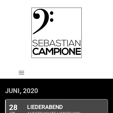
HOME
VITA
REPERTOIRE
TERMINE
MEDIA
KONTAKT
IMPRESSUM UND
TOGGLE NAVIGATION
DATENSCHUTZERKLÄRUNG
JUNI, 2020
28
LIEDERABEND
JUN