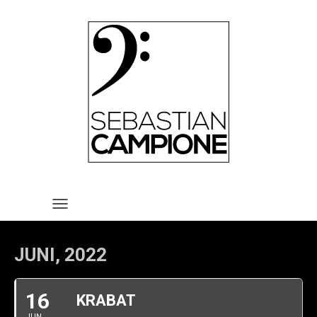
HOME
VITA
REPERTOIRE
TERMINE
MEDIA
KONTAKT
IMPRESSUM UND
TOGGLE NAVIGATION
DATENSCHUTZERKLÄRUNG
JUNI, 2022
16
KRABAT
JUN