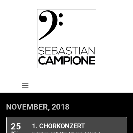
HOME
VITA
REPERTOIRE
TERMINE
MEDIA
KONTAKT
IMPRESSUM UND
TOGGLE NAVIGATION
DATENSCHUTZERKLÄRUNG
NOVEMBER, 2018
25
1. CHORKONZERT
NOV